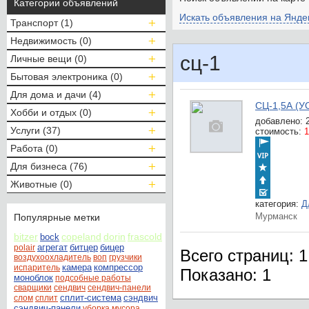
Категории объявлений
Искать объявления на Янде
Транспорт (1)
Недвижимость (0)
сц-1
Личные вещи (0)
Бытовая электроника (0)
Для дома и дачи (4)
СЦ-1,5А (У
Хобби и отдых (0)
добавлено:
Услуги (37)
стоимость:
1
Работа (0)
Для бизнеса (76)
Животные (0)
категория:
Д
Мурманск
Популярные метки
bitzer
copeland
dorin
frascold
bock
агрегат
битцер
бицер
polair
Всего страниц: 1
воздухоохладитель
воп
грузчики
камера
компрессор
испаритель
Показано:
1
моноблок
подсобные работы
сварщики
сендвич
сендвич-панели
сплит-система
сэндвич
слом
сплит
сэндвич-панели
уборка мусора